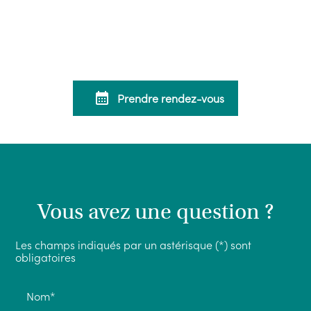
calendar_month
Prendre rendez-vous
Vous avez une question ?
Les champs indiqués par un astérisque (*) sont
obligatoires
Nom*