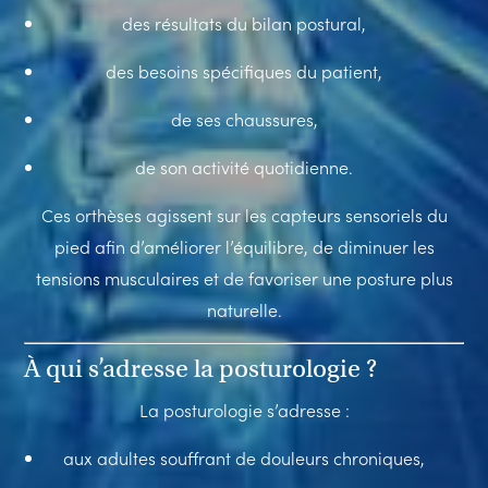
des résultats du bilan postural,
des besoins spécifiques du patient,
de ses chaussures,
de son activité quotidienne.
Ces orthèses agissent sur les capteurs sensoriels du
pied afin d’améliorer l’équilibre, de diminuer les
tensions musculaires et de favoriser une posture plus
naturelle.
À qui s’adresse la posturologie ?
La posturologie s’adresse :
aux adultes souffrant de douleurs chroniques,