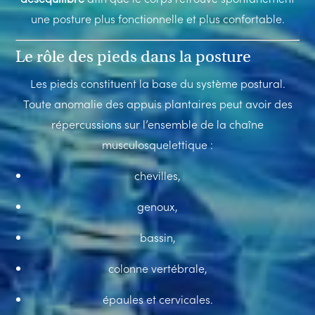
une posture plus fonctionnelle et plus confortable.
Le rôle des pieds dans la posture
Les pieds constituent la base du système postural.
Toute anomalie des appuis plantaires peut avoir des
répercussions sur l’ensemble de la chaîne
musculosquelettique :
chevilles,
genoux,
bassin,
colonne vertébrale,
épaules et cervicales.