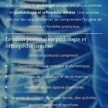
C’est pourquoi la
podologie
occupe une place centrale
en
posturologie et orthopédie orthèse
. Une analyse
précise des appuis permet de comprendre l’origine de
nombreux troubles posturaux.
Le bilan postural en podologie et
orthopédie orthèse
Un bilan postural comprend :
l’examen clinique statique et dynamique,
l’analyse de la posture et de la marche,
l’évaluation des appuis plantaires,
la prise en compte du mode de vie, des activités
professionnelles et sportives.