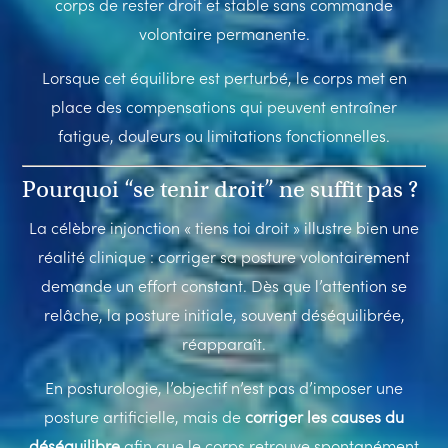
corps de rester droit et stable sans commande
volontaire permanente.
Lorsque cet équilibre est perturbé, le corps met en
place des compensations qui peuvent entraîner
fatigue, douleurs ou limitations fonctionnelles.
Pourquoi “se tenir droit” ne suffit pas ?
La célèbre injonction « tiens toi droit » illustre bien une
réalité clinique : corriger sa posture volontairement
demande un effort constant. Dès que l’attention se
relâche, la posture initiale, souvent déséquilibrée,
réapparaît.
En posturologie, l’objectif n’est pas d’imposer une
posture artificielle, mais de
corriger les causes du
déséquilibre
afin que le corps retrouve spontanément