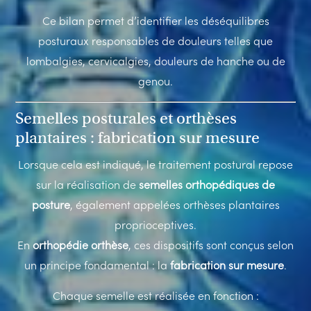
Ce bilan permet d’identifier les déséquilibres
posturaux responsables de douleurs telles que
lombalgies, cervicalgies, douleurs de hanche ou de
genou.
Semelles posturales et orthèses
plantaires : fabrication sur mesure
Lorsque cela est indiqué, le traitement postural repose
sur la réalisation de
semelles orthopédiques de
posture
, également appelées orthèses plantaires
proprioceptives.
En
orthopédie orthèse
, ces dispositifs sont conçus selon
un principe fondamental : la
fabrication sur mesure
.
Chaque semelle est réalisée en fonction :