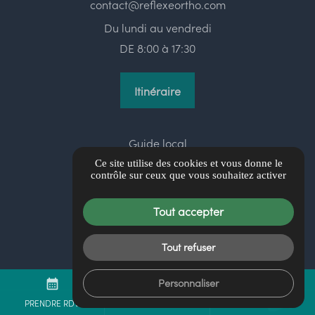
contact@reflexeortho.com
Du lundi au vendredi
DE 8:00 à 17:30
Itinéraire
Guide local
Informations complémentaires
Ce site utilise des cookies et vous donne le
contrôle sur ceux que vous souhaitez activer
Mentions légales
Politique de confidentialité
Tout accepter
Gestion des cookies
Tout refuser
Personnaliser
mail
call
calendar_month
PRENDRE RDV
CONTACTEZ-NOUS
04 56 60 00 23