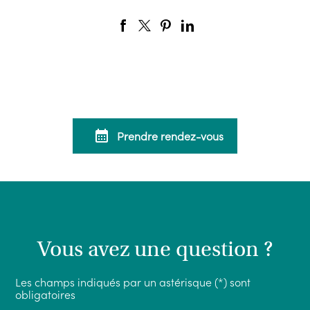
calendar_month
Prendre rendez-vous
Vous avez une question ?
Les champs indiqués par un astérisque (*) sont
obligatoires