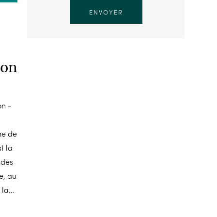
ton
n -
me de
t la
 des
e, au
la...