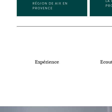
LA 
RÉGION DE AIX EN
PR
PROVENCE
Expérience
Ecou