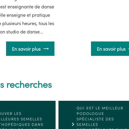
 est enseignante de danse
lle enseigne et pratique
e plusieurs heures, tous les
son studio de danse...
En savoir plus
En savoir plus
s recherches
QUI EST LE MEILLEUR
OUVER LES
PODOLOGUE
ILLEURES SEMELLES
SPÉCIALISTE DES
THOPÉDIQUES DANS
SEMELLES