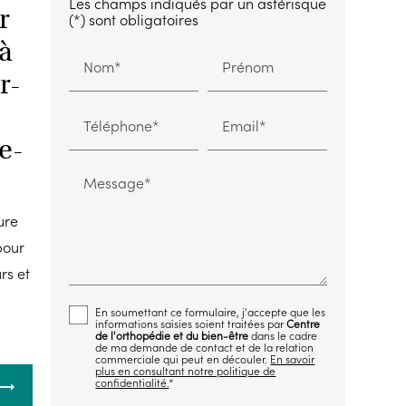
Les champs indiqués par un astérisque
r
(*) sont obligatoires
 à
Nom*
Prénom
r-
Téléphone*
Email*
e-
Message*
ure
pour
rs et
En soumettant ce formulaire, j'accepte que les
informations saisies soient traitées par
Centre
de l'orthopédie et du bien-être
dans le cadre
de ma demande de contact et de la relation
commerciale qui peut en découler.
En savoir
plus en consultant notre politique de
confidentialité.
*