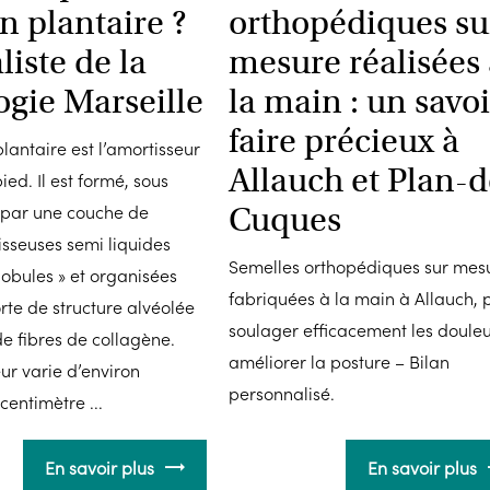
n plantaire ?
orthopédiques su
liste de la
mesure réalisées
ogie Marseille
la main : un savoi
faire précieux à
lantaire est l’amortisseur
Allauch et Plan-d
ied. Il est formé, sous
 par une couche de
Cuques
isseuses semi liquides
Semelles orthopédiques sur mes
lobules » et organisées
fabriquées à la main à Allauch, 
rte de structure alvéolée
soulager efficacement les douleu
 fibres de collagène.
améliorer la posture – Bilan
ur varie d’environ
personnalisé.
centimètre ...
En savoir plus
En savoir plus