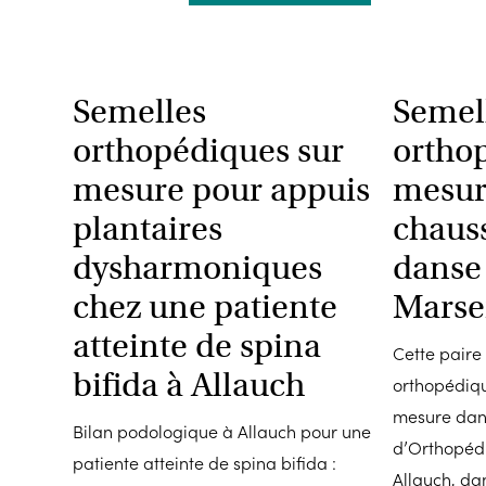
Semelles
Semel
orthopédiques sur
ortho
mesure pour appuis
mesur
plantaires
chaus
dysharmoniques
danse
chez une patiente
Marsei
atteinte de spina
Cette paire
bifida à Allauch
orthopédiqu
mesure dan
Bilan podologique à Allauch pour une
d’Orthopédi
patiente atteinte de spina bifida :
Allauch, da