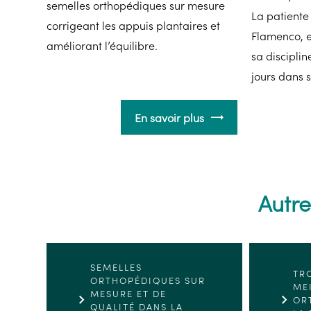
semelles orthopédiques sur mesure
La patiente
corrigeant les appuis plantaires et
Flamenco, e
améliorant l’équilibre.
sa disciplin
jours dans 
En savoir plus
Autre
SEMELLES
TR
ORTHOPÉDIQUES SUR
ME
MESURE ET DE
OR
QUALITÉ DANS LA