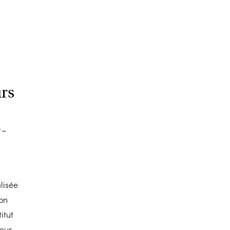
rs
-
lisée
ion
itut
eur