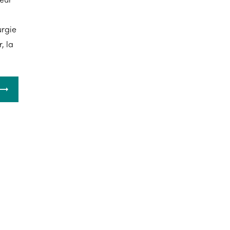
urgie
, la