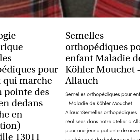
ogie
Semelles
rique -
orthopédiques p
les
enfant Maladie d
pédiques pour
Köhler Mouchet 
t qui marche
Allauch
a pointe des
Semelles orthopédiques pour en
 en dedans
- Maladie de Köhler Mouchet -
he en
AllauchSemelles orthopédiques
réalisées dans notre atelier à Al
tion)
pour une jeune patiente de onze
ille 13011
se plaignant de douleurs sur le c