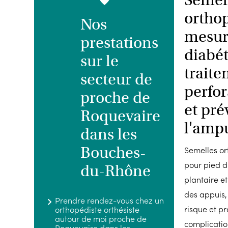
ortho
Nos
mesur
prestations
diabét
sur le
trait
secteur de
perfor
proche de
et pré
Roquevaire
l'amp
dans les
Bouches-
Semelles o
pour pied d
du-Rhône
plantaire e
des appuis,
Prendre rendez-vous chez un
risque et p
orthopédiste orthésiste
autour de moi proche de
complicatio
Roquevaire dans les