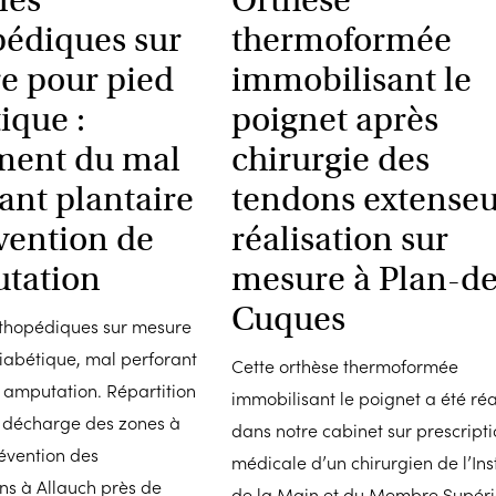
pédiques sur
thermoformée
e pour pied
immobilisant le
ique :
poignet après
ement du mal
chirurgie des
ant plantaire
tendons extenseu
vention de
réalisation sur
utation
mesure à Plan-de
Cuques
rthopédiques sur mesure
iabétique, mal perforant
Cette orthèse thermoformée
t amputation. Répartition
immobilisant le poignet a été réa
 décharge des zones à
dans notre cabinet sur prescript
révention des
médicale d’un chirurgien de l’Inst
ns à Allauch près de
de la Main et du Membre Supéri