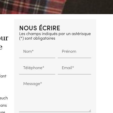
NOUS ÉCRIRE
Les champs indiqués par un astérisque
our
(*) sont obligatoires
e
Nom*
Prénom
-
Téléphone*
Email*
fant
Message*
lauch
 ans
oté