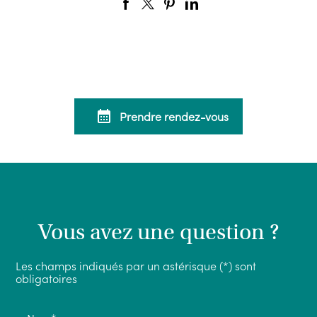
calendar_month
Prendre rendez-vous
Vous avez une question ?
Les champs indiqués par un astérisque (*) sont
obligatoires