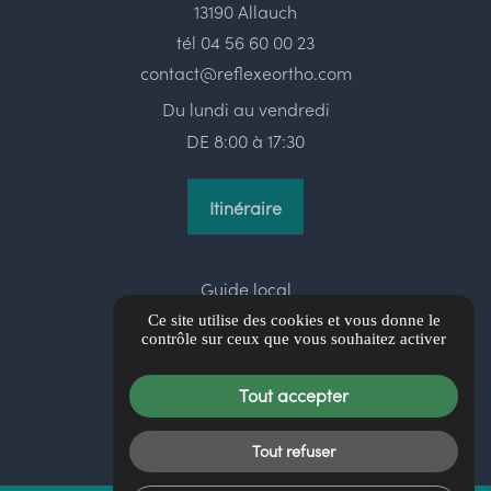
13190 Allauch
tél
04 56 60 00 23
contact@reflexeortho.com
Du lundi au vendredi
DE 8:00 à 17:30
Itinéraire
Guide local
Informations complémentaires
Ce site utilise des cookies et vous donne le
contrôle sur ceux que vous souhaitez activer
Mentions légales
Politique de confidentialité
Tout accepter
Gestion des cookies
Tout refuser