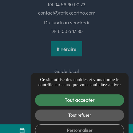
tél
04 56 60 00 23
contact@reflexeortho.com
Du lundi au vendredi
DE 8:00 à 17:30
Itinéraire
Guide local
Informations complémentaires
Ce site utilise des cookies et vous donne le
contrôle sur ceux que vous souhaitez activer
Mentions légales
Politique de confidentialité
Tout accepter
Gestion des cookies
Tout refuser
Personnaliser
mail
call
calendar_month