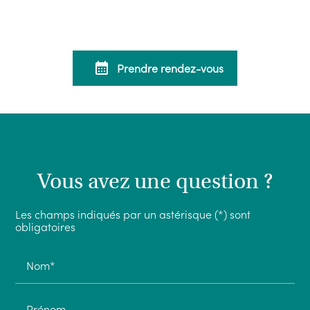
calendar_month
Prendre rendez-vous
Vous avez une question ?
Les champs indiqués par un astérisque (*) sont
obligatoires
Nom*
Prénom