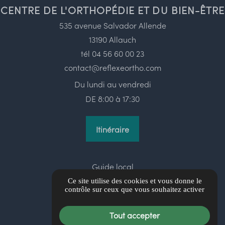
CENTRE DE L'ORTHOPÉDIE ET DU BIEN-ÊTRE
535 avenue Salvador Allende
13190 Allauch
tél
04 56 60 00 23
contact@reflexeortho.com
Du lundi au vendredi
DE 8:00 à 17:30
Itinéraire
Guide local
Informations complémentaires
Ce site utilise des cookies et vous donne le
contrôle sur ceux que vous souhaitez activer
Mentions légales
Politique de confidentialité
Tout accepter
Gestion des cookies